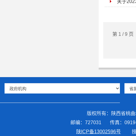
关于20
第 1 / 9
版权所有：陕西省桃
邮编：727031 传真：0919-35
陕ICP备13002596号
技术支